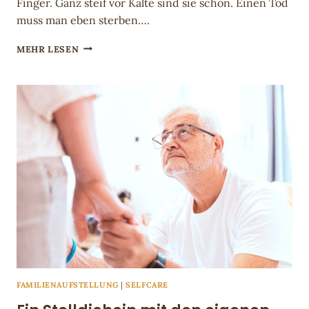
Finger. Ganz steif vor Kälte sind sie schon. Einen Tod
muss man eben sterben….
DER
MEHR LESEN
BERG
RUFT.
DIE
COUCH
AUCH.
LERNZONE
ÜBERWINDUNG
FAMILIENAUFSTELLUNG
|
SELFCARE